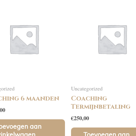
orized
Uncategorized
hing 6 maanden
Coaching
Termijnbetaling
,00
€
250,00
oevoegen aan
inkelwagen
Toevoegen aan