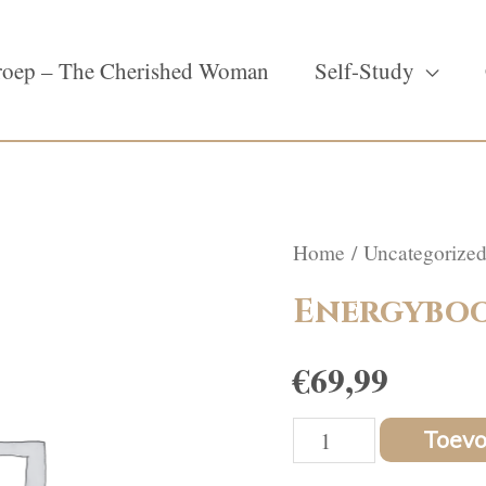
oep – The Cherished Woman
Self-Study
Home
/
Uncategorize
Energybo
€
69,99
Energyboost
Toev
aantal