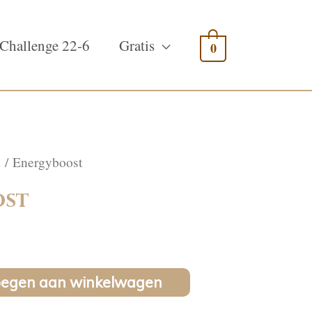
Challenge 22-6
Gratis
0
d
/ Energyboost
ost
oegen aan winkelwagen