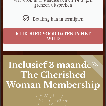
grenzen uitspreken
Betaling kan in termijnen​
KLIK HIER VOOR DATEN IN HET
WILD
VIP
Inclusief 3 maanden
The Cherished
Woman Membership
Incl Coaching