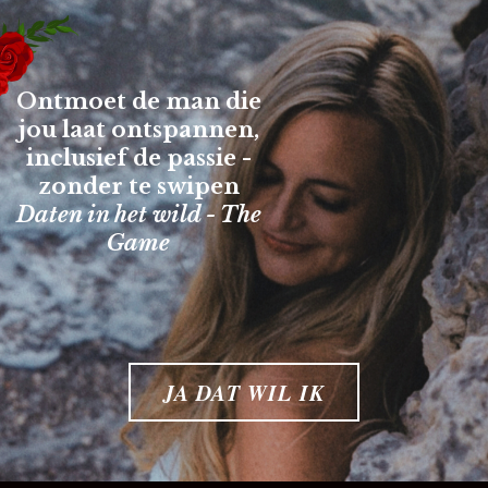
Ontmoet de man die
jou laat ontspannen,
inclusief de passie -
zonder te swipen
Daten in het wild - The
Game
JA DAT WIL IK