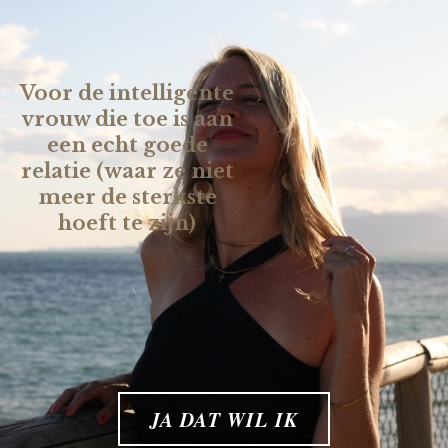
Voor de intelligente
vrouw die toe is aan
een echt goede
relatie (waar ze niet
meer de sterkste
hoeft te zijn)
JA DAT WIL IK