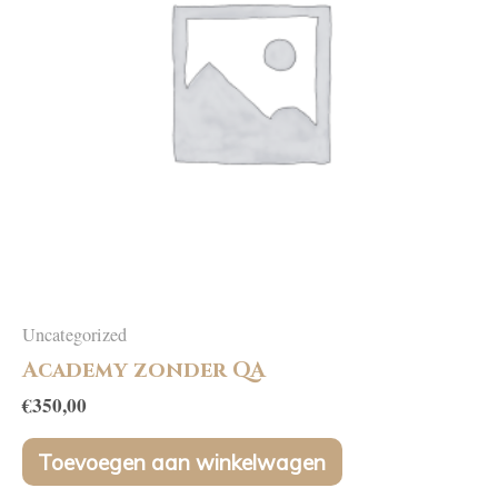
Uncategorized
Academy zonder QA
€
350,00
Toevoegen aan winkelwagen