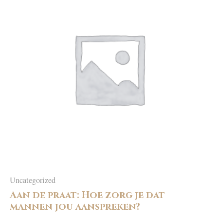
Uncategorized
Aan de praat: Hoe zorg je dat
mannen jou aanspreken?