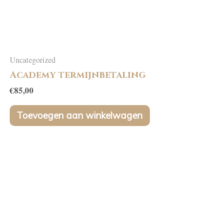
Uncategorized
Academy termijnbetaling
€
85,00
Toevoegen aan winkelwagen