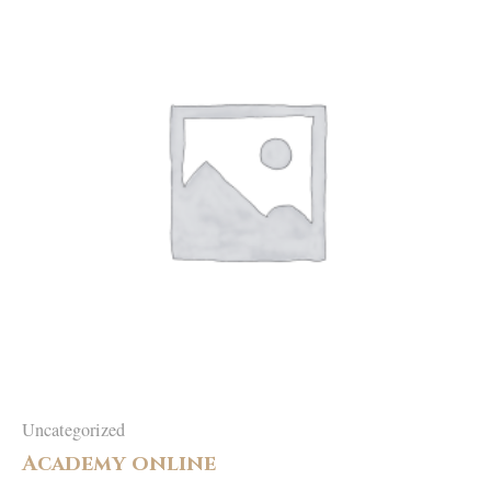
Uncategorized
Academy online