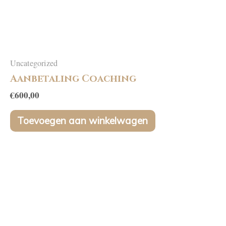
Uncategorized
Aanbetaling Coaching
€
600,00
Toevoegen aan winkelwagen