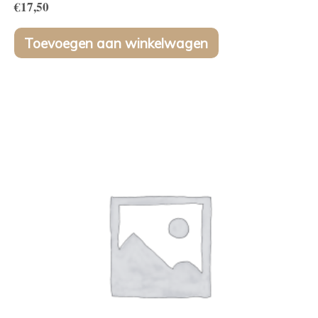
€
17,50
Toevoegen aan winkelwagen