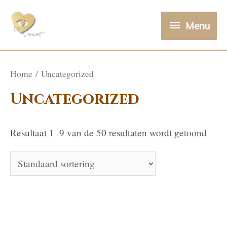
Menu
Menu
Home
/ Uncategorized
Uncategorized
Resultaat 1–9 van de 50 resultaten wordt getoond