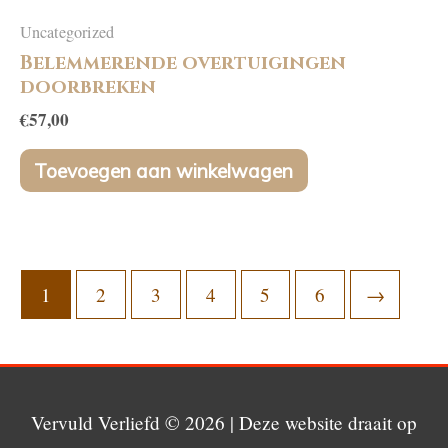
Uncategorized
Belemmerende overtuigingen
doorbreken
€
57,00
Toevoegen aan winkelwagen
1
2
3
4
5
6
→
Vervuld Verliefd
© 2026 | Deze website draait op