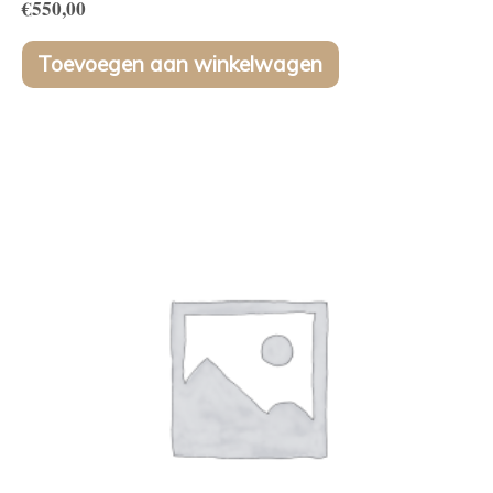
€
550,00
Toevoegen aan winkelwagen