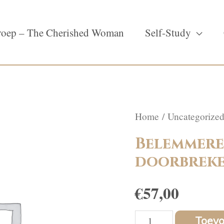
oep – The Cherished Woman
Self-Study
Home
/
Uncategorize
Belemmere
doorbrek
€
57,00
Belemmerende
Toev