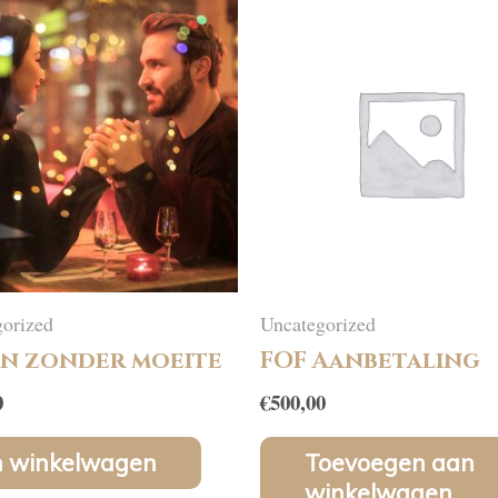
orized
Uncategorized
n zonder moeite
FOF Aanbetaling
0
€
500,00
n winkelwagen
Toevoegen aan
winkelwagen