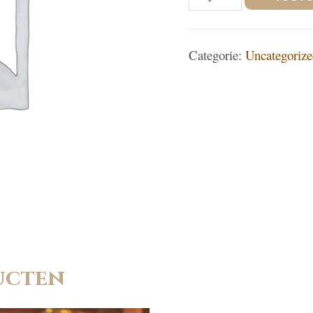
overtuigingen
doorbreken
Categorie:
Uncategorize
aantal
ucten