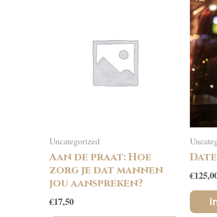
Uncategorized
Uncateg
Aan de praat: Hoe
Date
zorg je dat mannen
€
125,0
jou aanspreken?
€
17,50
I