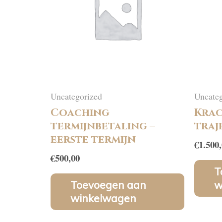
Uncategorized
Uncateg
Coaching
Krac
termijnbetaling –
traj
eerste termijn
€
1.500
€
500,00
T
Toevoegen aan
w
winkelwagen