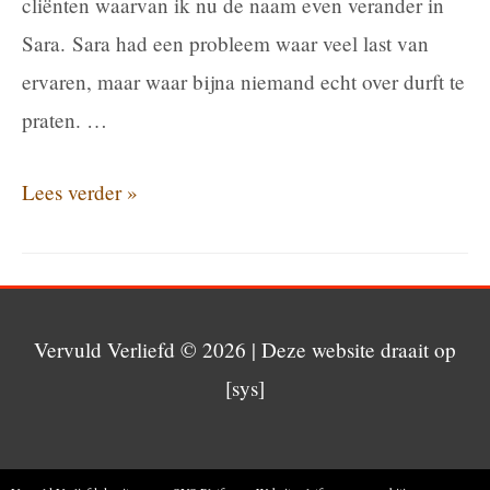
cliënten waarvan ik nu de naam even verander in
Sara. Sara had een probleem waar veel last van
ervaren, maar waar bijna niemand echt over durft te
praten. …
Wat
Lees verder »
als
de
ander
je
Vervuld Verliefd
© 2026 | Deze website draait op
afwijst
[sys]
in
bed?