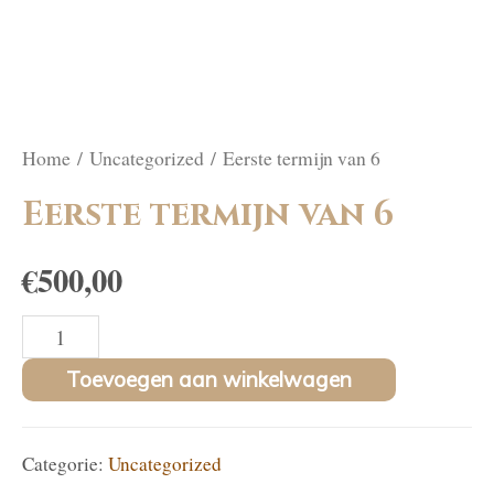
Home
/
Uncategorized
/ Eerste termijn van 6
Eerste termijn van 6
€
500,00
Eerste
termijn
Toevoegen aan winkelwagen
van
6
Categorie:
Uncategorized
aantal