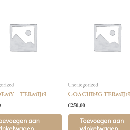
orized
Uncategorized
emy – termijn
Coaching termijn
0
€
250,00
oevoegen aan
Toevoegen aan
inkelwagen
winkelwagen