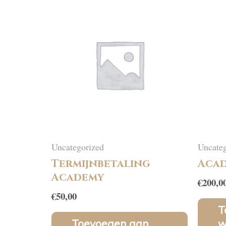
Uncategorized
Uncateg
Termijnbetaling
Acad
Academy
€
200,0
€
50,00
T
Toevoegen aan
w