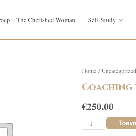
oep – The Cherished Woman
Self-Study
Home
/
Uncategorize
Coaching 
€
250,00
Coaching
Toev
termijn