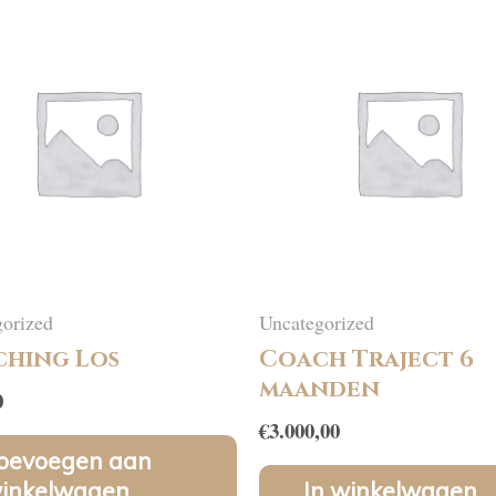
orized
Uncategorized
hing Los
Coach Traject 6
maanden
0
€
3.000,00
oevoegen aan
inkelwagen
In winkelwagen