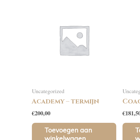
Uncategorized
Uncateg
Academy – termijn
Coac
€
200,00
€
181,5
Toevoegen aan
T
winkelwagen
w