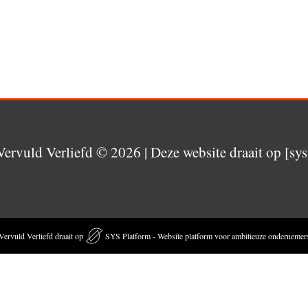
Vervuld Verliefd
© 2026 | Deze website draait op [sys
Vervuld Verliefd draait op
SYS Platform - Website platform voor ambitieuze ondernemer