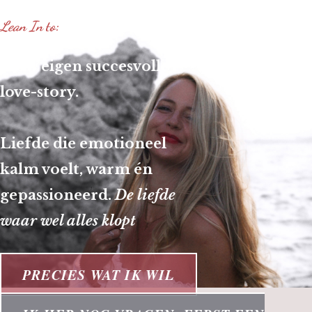
Lean In
to:
Jouw eigen succesvolle
love-story.
Liefde die emotioneel
kalm voelt, warm én
gepassioneerd.
De liefde
waar wel alles klopt
PRECIES WAT IK WIL