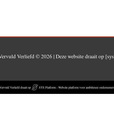
Vervuld Verliefd
© 2026 | Deze website draait op [sys
Vervuld Verliefd draait op
SYS Platform - Website platform voor ambitieuze ondernemer