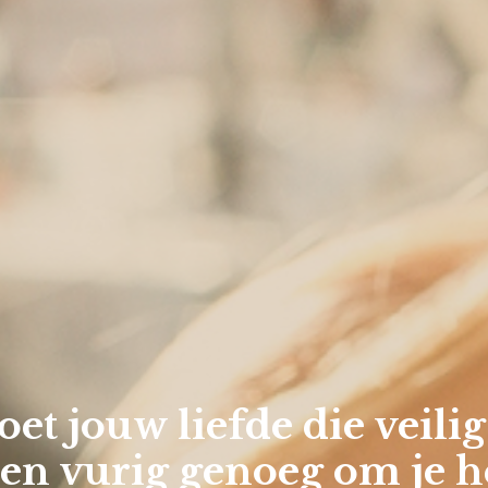
et jouw liefde die veilig
 en vurig genoeg om je he