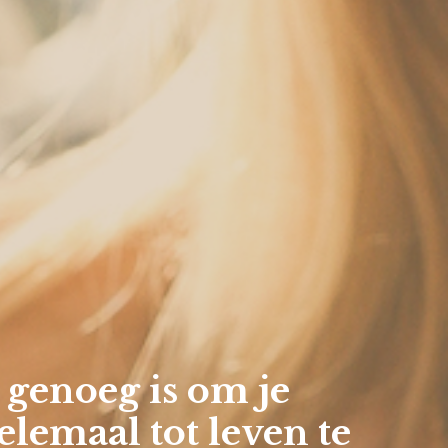
 genoeg is om je
lemaal tot leven te