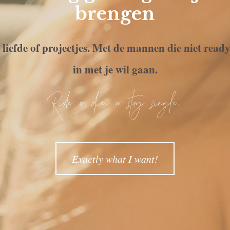
brengen
a liefde of projectjes. Met de mannen die niet read
in met je wil gaan.
Ride or die, or stay single.
Exactly what I want!