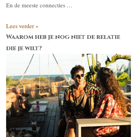
En de meeste connecties …
Waarom
Lees verder »
je
Waarom heb je nog niet de relatie
het
die je wilt?
niet
meer
zo
voelt