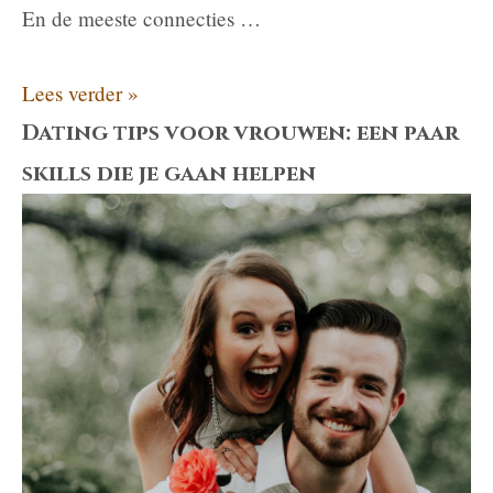
En de meeste connecties …
Waarom
Lees verder »
je
Dating tips voor vrouwen: een paar
het
skills die je gaan helpen
niet
meer
zo
voelt