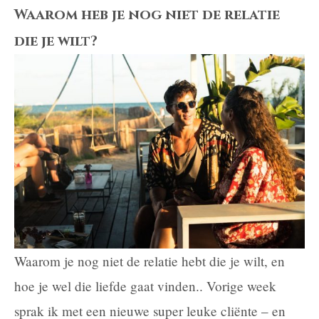
tips
Waarom heb je nog niet de relatie
voor
die je wilt?
vrouwen:
een
paar
skills
die
je
gaan
helpen
Waarom je nog niet de relatie hebt die je wilt, en
hoe je wel die liefde gaat vinden.. Vorige week
sprak ik met een nieuwe super leuke cliënte – en