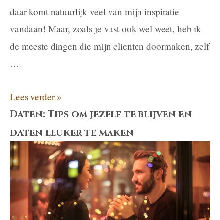
daar komt natuurlijk veel van mijn inspiratie
vandaan! Maar, zoals je vast ook wel weet, heb ik
de meeste dingen die mijn clienten doormaken, zelf
…
Waarom
Lees verder »
heb
Daten: Tips om jezelf te blijven en
je
daten leuker te maken
nog
niet
de
relatie
die