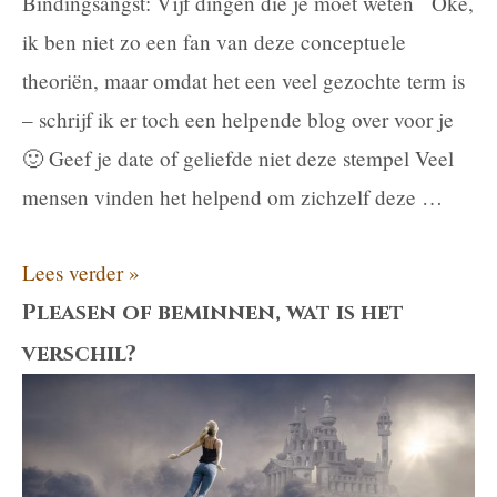
Bindingsangst: Vijf dingen die je moet weten Oke,
ik ben niet zo een fan van deze conceptuele
theoriën, maar omdat het een veel gezochte term is
– schrijf ik er toch een helpende blog over voor je
🙂 Geef je date of geliefde niet deze stempel Veel
mensen vinden het helpend om zichzelf deze …
Bindingsangst:
Lees verder »
5
Pleasen of beminnen, wat is het
dingen
verschil?
die
je
moet