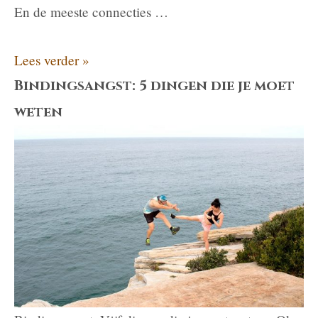
En de meeste connecties …
Waarom
Lees verder »
je
Bindingsangst: 5 dingen die je moet
het
weten
niet
meer
zo
voelt