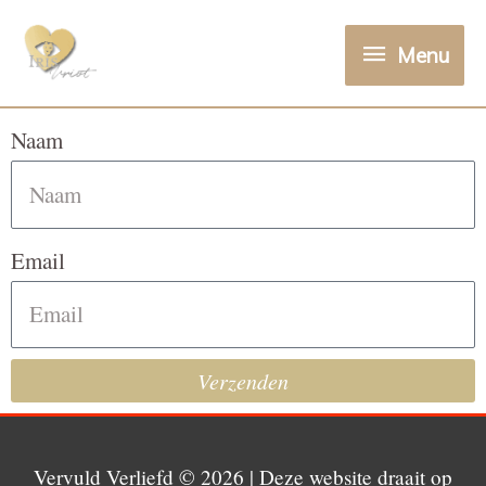
Menu
Naam
Email
Verzenden
Vervuld Verliefd
© 2026 | Deze website draait op