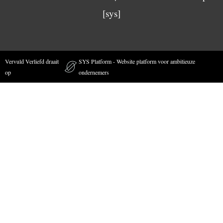
[sys]
Vervuld Verliefd draait
SYS Platform - Website platform voor ambitieuze
op
ondernemers