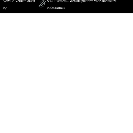
Vervuld Verliefd draait
SYS Platform - Website platform voor ambitieuze
op
ondernemers