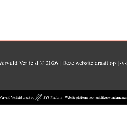
Vervuld Verliefd
© 2026 | Deze website draait op [sys
Vervuld Verliefd draait op
SYS Platform - Website platform voor ambitieuze ondernemer