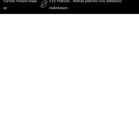
Vervuld Verliefd draait
SYS Platform - Website platform voor ambitieuze
op
ondernemers