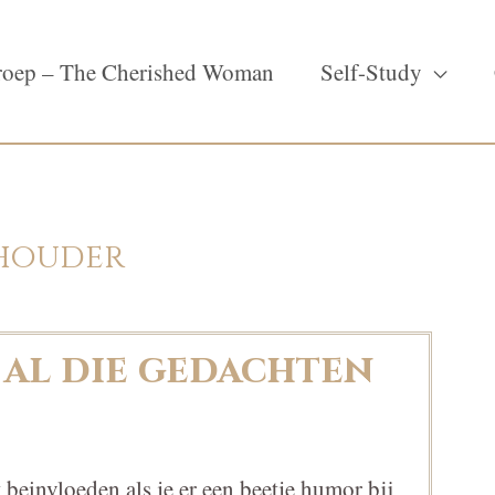
oep – The Cherished Woman
Self-Study
chouder
u al die gedachten
 beinvloeden als je er een beetje humor bij