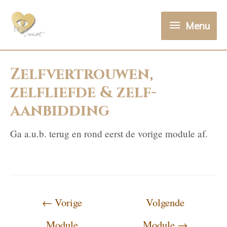
Menu
Zelfvertrouwen,
zelfliefde & zelf-
aanbidding
Ga a.u.b. terug en rond eerst de vorige module af.
←
Vorige
Volgende
Module
Module
→