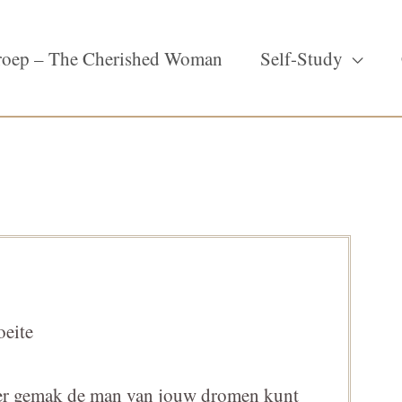
oep – The Cherished Woman
Self-Study
oeite
meer gemak de man van jouw dromen kunt