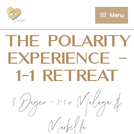
Menu
The polarity
experience -
1-1 retreat
3 Dagen - 1-1 in Malaga &
Marbella