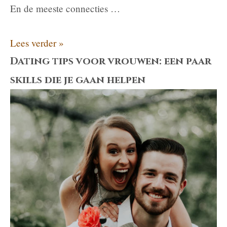
En de meeste connecties …
Waarom
Lees verder »
je
Dating tips voor vrouwen: een paar
het
skills die je gaan helpen
niet
meer
zo
voelt