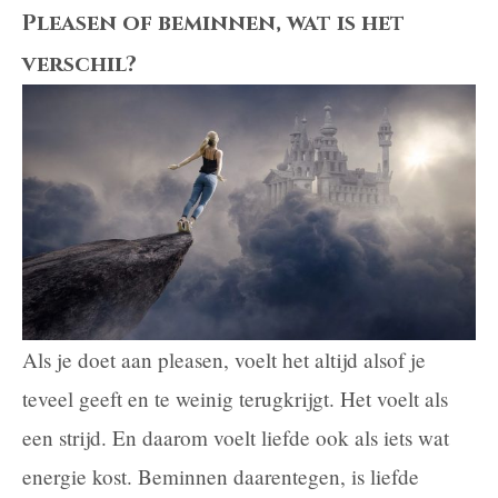
tips
Pleasen of beminnen, wat is het
voor
verschil?
vrouwen:
een
paar
skills
die
je
gaan
Als je doet aan pleasen, voelt het altijd alsof je
helpen
teveel geeft en te weinig terugkrijgt. Het voelt als
een strijd. En daarom voelt liefde ook als iets wat
energie kost. Beminnen daarentegen, is liefde