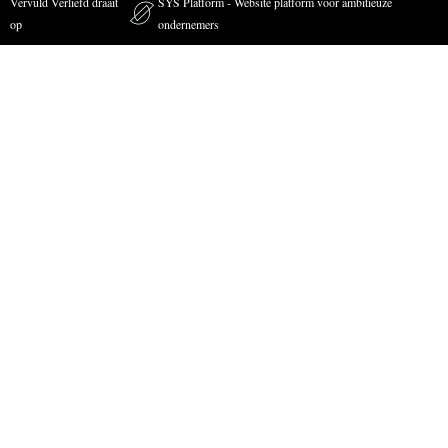
Vervuld Verliefd draait
SYS Platform - Website platform voor ambitieuze
op
ondernemers