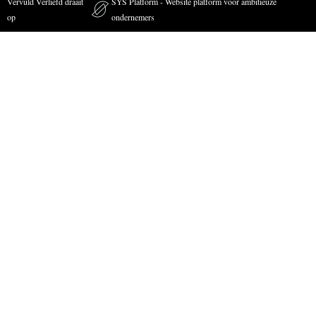
Vervuld Verliefd draait
SYS Platform - Website platform voor ambitieuze
op
ondernemers