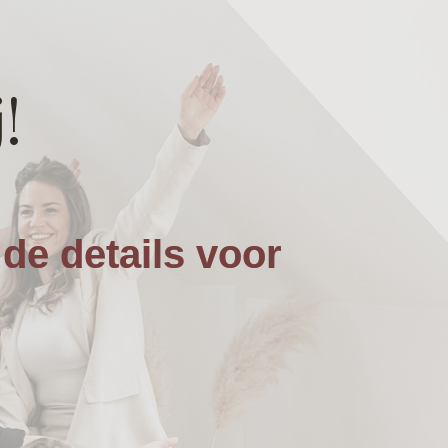
!
de details voor