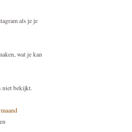
agram als je je
maken, wat je kan
 niet bekijkt.
dymaand
gen