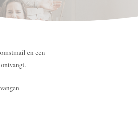
komstmail en een
s ontvangt.
tvangen.