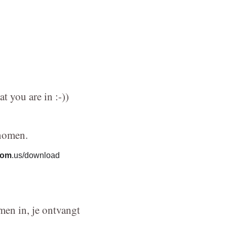
t you are in :-))
enomen.
oom
.us/download
en in, je ontvangt