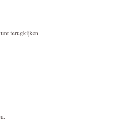
kunt terugkijken
en.